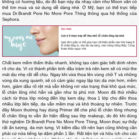
không có hương liệu, do đó bạn này da nhạy cảm như Moon vẫn có
thể tìm mua và sử dụng dễ dàng nhé. Ở Mỹ, bạn có thể trực tiếp
mua Dr.Brandt Pore No More Pore Thing thông qua hệ thống của
Sephora.
Chất kem mềm thẩm thấu nhanh, không tạo cảm giác bết dính nhờn
rít cho da. Vì có thành phần tinh dầu tràm trà nên kem sẽ có mùi the
mát dịu nhẹ rất dễ chịu. Ngay khi vừa thoa lên vùng chữ T và những
vùng da xung quanh, sẽ có cảm giác ngay lập tức da mịn hơn, mềm
hơn, giảm dầu rõ rệt mà vẫn không rơi vào trạng thái khô quá mức,
lỗ chân lông nhỏ hẳn và gần như bị phủ mờ. Moon đã thử nhiều
cách từ thoa lớp mỏng đến lớp kem dày, thoa 1 lớp cho đến thoa
nhiều lớp liên tiếp, da vẫn mềm mại và khô thoáng tự nhiên. Trước
đây Moon thường hay dùng Primer để che phủ lỗ chân lông nhưng
lỗ chân lông to vẫn ẩn hiện đằng sau lớp makeup, do đó khi dùng
thử nghiệm Dr.Brandt Pore No More Pore Thing, Moon thực sự thấy
rất ấn tượng, da mịn tưng. Vì kiềm dầu tốt nên bạn cũng không cần
phải cứ nửa tiếng lại dặm phấn 1 lần. Rất tiện lợi và hữu ích cho các