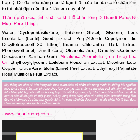
hợp lý. Do đó, nếu nàng nào là bạn thân của làn da có lỗ chân lông
to thì nhất định nên thử 1 lần em này nhé!
Thành phần của tinh chất se khít lỗ chân lông Dr.Brandt Pores No
More Pore Thing
Water, Cyclopentasiloxane, Butylene Glycol, Glycerin, Lens
Esculenta (Lentil) Seed Extract, Peg-240/Hdi Copolymer Bis-
Decyltetradeceth-20 Ether, Enantia Chlorantha Bark Extract,
Phenoxyethanol, Dimethicone, Oleanolic Acid, Dimethyl Oxobenzo
Dioxasilane, Xanthan Gum,
Melaleuca Alternifolia (Tea Tree) Leaf
Oil
, Ethylhexylglycerin, Epilobium Fleischeri Extract, Disodium Edta-
Copper, Citrus Aurantifolia (Lime) Peel Extract, Ethylhexyl Palmitate,
Rosa Multiflora Fruit Extract.
- www.moontruong.com -