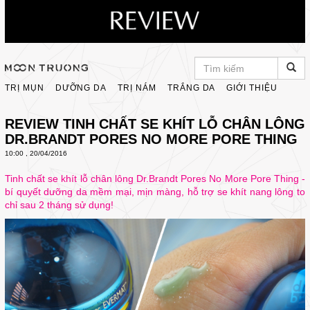
TRỊ MỤN
DƯỠNG DA
TRỊ NÁM
TRẮNG DA
GIỚI THIỆU
REVIEW TINH CHẤT SE KHÍT LỖ CHÂN LÔNG
DR.BRANDT PORES NO MORE PORE THING
10:00 , 20/04/2016
Tinh chất se khít lỗ chân lông Dr.Brandt Pores No More Pore Thing -
bí quyết dưỡng da mềm mại, mịn màng, hỗ trợ se khít nang lông to
chỉ sau 2 tháng sử dụng!