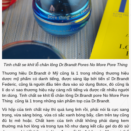
Tinh chất se khít lỗ chân lông Dr.Brandt Pores No More Pore Thing
Thương hiệu Dr.Brandt ở Mỹ cũng là 1 trong những thương hiệu
dược mỹ phẩm có danh tiếng, được sáng lập bởi tiến sĩ Dr.Brandt
Federic, cũng là người đầu tiên đưa vào sử dụng Botox, đó cũng là
lí do vì sao thương hiệu này càng nổi tiếng và được rất nhiều người
tin dùng. Tinh chất se khít lỗ chân lông Dr.Brandt pore No More Pore
Thing cũng là 1 trong những sản phẩm top của Dr.Brandt.
Vỏ hộp của tinh chất này thì quá lung linh rồi, phải nói là cực sang
trọng, vừa sáng bóng, vừa có sắc xanh bóng bẩy, cầm trên tay cũng
đủ bị mê hoặc. Chất kem của tinh chất không phải dạng kem
thường mà hơi lỏng và trong tựa hồ như dạng kết cấu gel do đó sử