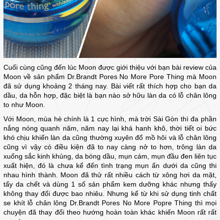
Cuối cùng cũng đến lúc Moon được giới thiệu với bạn bài review của
Moon về sản phẩm Dr.Brandt Pores No More Pore Thing mà Moon
đã sử dụng khoảng 2 tháng nay. Bài viết rất thích hợp cho bạn da
dầu, da hỗn hợp, đặc biệt là bạn nào sở hữu làn da có lỗ chân lông
to như Moon.
Với Moon, mùa hè chính là 1 cực hình, mà trời Sài Gòn thì đa phần
nắng nóng quanh năm, năm nay lại khá hanh khô, thời tiết oi bức
khó chịu khiến làn da cũng thường xuyên đổ mồ hôi và lỗ chân lông
cũng vì vậy có điều kiện đã to nay càng nở to hơn, trông làn da
xuống sắc kinh khủng, da bóng dầu, mụn cám, mụn đầu đen liên tục
xuất hiện, đó là chưa kể đến tình trạng mụn ẩn dưới da cũng thi
nhau hình thành. Moon đã thử rất nhiều cách từ xông hơi da mặt,
tẩy da chết và dùng 1 số sản phẩm kem dưỡng khác nhưng thấy
không thay đổi được bao nhiêu. Nhưng kể từ khi sử dụng tinh chất
se khít lỗ chân lông Dr.Brandt Pores No More Popre Thing thì mọi
chuyện đã thay đổi theo hướng hoàn toàn khác khiến Moon rất rất