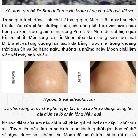
Kết hợp trọn bộ Dr.Brandt Pores No More càng cho kết quả tối ưu
Trong quá trình dùng tinh chất 2 tháng qua, Moon hầu như hạn chế
tối đa các sản phẩm dưỡng khác, chỉ dùng kết hợp với nước hoa
hồng và kem dưỡng ẩm cùng dòng Pores No More để đạt hiệu quả
tối ưu nhất. Mỗi sáng và tối Moon đều đặn dùng sữa rửa mặt
Dr.Brandt và tăng cường làm sạch da bằng nước mát trong khoảng
thời gian 9h và 3g hằng ngày, thường là những ngày Moon phải làm
việc với máy tính nhiều.
Nguồn: theshadesofu.com
Lỗ chân lông được che phủ ngay tức thì sau khi sử dụng, dùng lâu
dài giúp se lỗ chân lông hiệu quả
Nhược điểm của em này chỉ là về phần giá cả hơi cao cấp 1 chút xíu
xiu. Tuy nhiên nếu tính trung binh trong khoảng thời gian bạn có thể
sử dụng được sản phẩm như Moon đã nói ở trên thì lại rất chi là