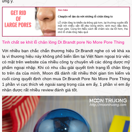
ưng ý.
Tinh chất se khít lỗ chân lông Dr.Brandt pore No More Pore Thing
Với nhiều bạn chắc chắn thương hiệu Dr.Brandt nghe có vẻ khá xa
lạ vì thương hiệu này không phổ biến lắm tại Việt Nam ngoại trừ việc
có mặt trên website của nhiều công ty chuyên về các dòng dược mỹ
phẩm ngoại nhập. Khi có nhu cầu giải quyết tình trạng lỗ chân lông
to trên da của mình, Moon đã dành rất nhiều thời gian tìm kiếm và
cuối cùng quyết định chọn mua Dr.Brandt Pore No More Pore Thing
1 phần vì cực thích vẻ ngoài sang trọng của em ấy, 1 phần vì em ấy
nhận được rất nhiều review đánh giá tốt.