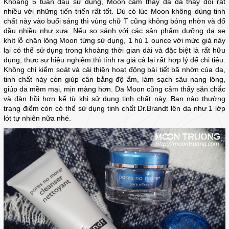
Khoảng 5 tuần đầu sử dụng, Moon cảm thấy da đã thay đổi rất
nhiều với những tiến triển rất tốt. Dù có lúc Moon không dùng tinh
chất này vào buổi sáng thì vùng chữ T cũng không bóng nhờn và đổ
dầu nhiều như xưa. Nếu so sánh với các sản phẩm dưỡng da se
khít lỗ chân lông Moon từng sử dụng, 1 hủ 1 ounce với mức giá này
lại có thể sử dụng trong khoảng thời gian dài và đặc biệt là rất hữu
dụng, thực sự hiệu nghiệm thì tính ra giá cả lại rất hợp lý để chi tiêu.
Không chỉ kiểm soát và cải thiện hoạt động bài tiết bã nhờn của da,
tinh chất này còn giúp cân bằng độ ẩm, làm sạch sâu nang lông,
giúp da mềm mại, mịn màng hơn. Da Moon cũng cảm thấy săn chắc
và đàn hồi hơn kể từ khi sử dụng tinh chất này. Bạn nào thường
trang điểm còn có thể sử dụng tinh chất Dr.Brandt lên da như 1 lớp
lót tự nhiên nữa nhé.