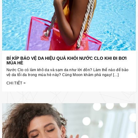
BÍ KÍP BẢO VỆ DA HIỆU QUẢ KHỎI NƯỚC CLO KHI ĐI BƠI
MÙA HÈ
Nước Clo có làm khô da và sạm da như lời đôn? Làm thế nào để bảo
vệ da tối đa trong mùa hè này? Cùng Moon khám phá ngay! […]
CHI TIẾT >