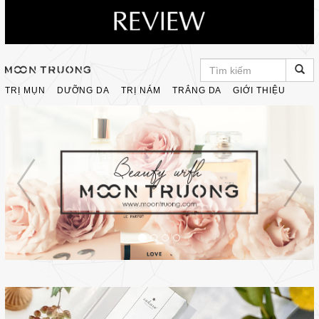
TRỊ MỤN
DƯỠNG DA
TRỊ NÁM
TRẮNG DA
GIỚI THIỆU
Previous
Nex