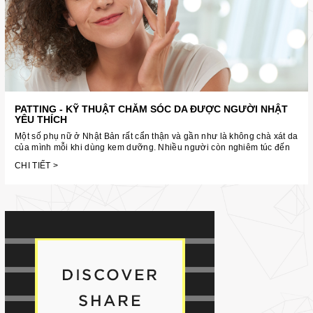
PATTING - KỸ THUẬT CHĂM SÓC DA ĐƯỢC NGƯỜI NHẬT
YÊU THÍCH
Một số phụ nữ ở Nhật Bản rất cẩn thận và gần như là không chà xát da
của mình mỗi khi dùng kem dưỡng. Nhiều người còn nghiêm túc đến
mức từ chối sử... […]
CHI TIẾT >