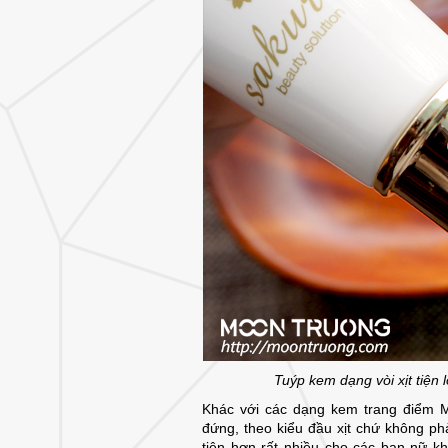
Tuýp kem dạng vòi xịt tiện 
Khác với các dạng kem trang điểm 
đứng, theo kiểu đầu xịt chứ không ph
tiện hơn rất nhiều cho các bạn nữ k