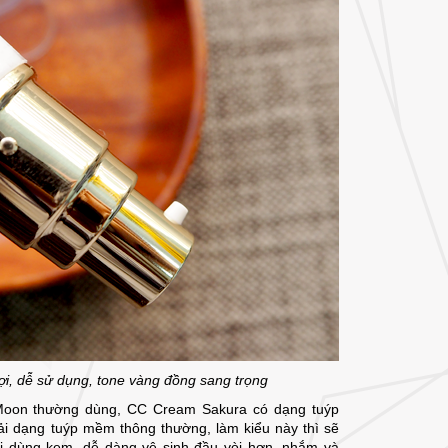
lợi, dễ sử dụng, tone vàng đồng sang trọng
Moon thường dùng, CC Cream Sakura có dạng tuýp
ải dạng tuýp mềm thông thường, làm kiểu này thì sẽ
hi dùng kem, dễ dàng vệ sinh đầu vòi hơn, nhắm và