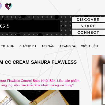
Review
TRỊ MỤN
DƯỠNG DA
TRỊ NÁM
TRẮNG DA
GIỚI THIỆU
ỂM CC CREAM SAKURA FLAWLESS
ura Flawless Control Base Nhật Bản. Liệu sản phẩm
p ứng mọi nhu cầu khắc khe nhất của người dùng?