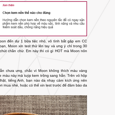
oon đến dự 1 bữa tiệc nhỏ, vô tình bắt gặp em CC
ạn, Moon xin test thử lên tay và ưng ý chỉ trong 30
g chút chần chừ. Em này thì có gì HOT mà Moon nôn
vẫn chưa ưng, chắc vì Moon không thích màu vàng
ne màu này mà tuýp kem trông sang hẳn. Trên vỏ hộp
Nhật, tiếng Anh, bạn nào da nhạy cảm kích ứng nên
n mua nhé, hoặc có thể xin test trước để đảm bảo da