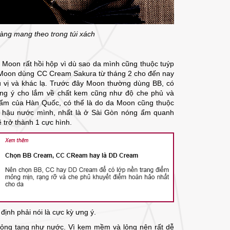
àng mang theo trong túi xách
Moon rất hồi hộp vì dù sao da mình cũng thuộc tuýp
 Moon dùng CC Cream Sakura từ tháng 2 cho đến nay
hú vị và khác lạ. Trước đây Moon thường dùng BB, có
ng ý cho lắm về chất kem cũng như độ che phủ và
phẩm của Hàn Quốc, có thể là do da Moon cũng thuộc
hí hậu nước mình, nhất là ở Sài Gòn nóng ẩm quanh
trở thành 1 cực hình.
ịnh phải nói là cực kỳ ưng ý.
mỏng tang như nước. Vì kem mềm và lỏng nên rất dễ